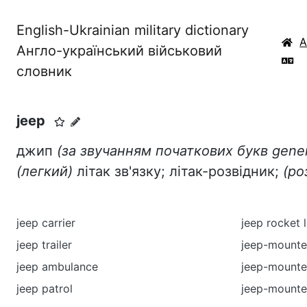
English-Ukrainian military dictionary
Англо-український військовий
словник
jeep
джип
(за звучанням початкових букв
gener
(легкий)
літак зв'язку; літак-розвідник;
(ро
jeep carrier
jeep rocket 
jeep trailer
jeep-mount
jeep ambulance
jeep-mounte
jeep patrol
jeep-mounte