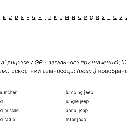
A
B
C
D
E
F
G
H
I
J
K
L
M
N
O
P
Q
R
S
T
U
V
al
purpose
/
GP
- загального призначення)
; 
зм.)
ескортний авіаносець;
(розм.)
новобран
launcher
jumping jeep
ed
jungle jeep
d missile
aerial jeep
d radio
litter jeep