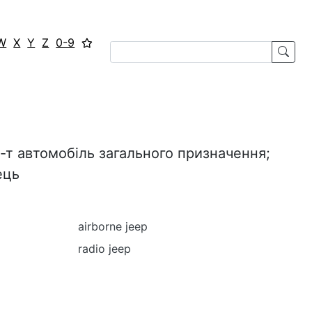
W
X
Y
Z
0-9
¼-т автомобіль загального призначення;
ець
airborne jeep
radio jeep