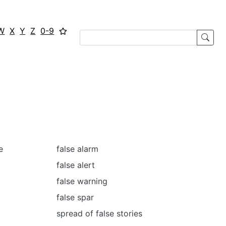
W
X
Y
Z
0-9
e
false alarm
false alert
false warning
false spar
spread of false stories