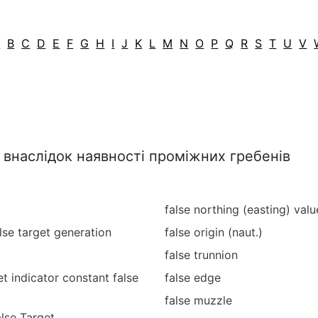
A
B
C
D
E
F
G
H
I
J
K
L
M
N
O
P
Q
R
S
T
U
V
і внаслідок наявності проміжних гребенів
false northing (easting) valu
alse target generation
false origin (naut.)
false trunnion
t indicator constant false
false edge
false muzzle
lse Target