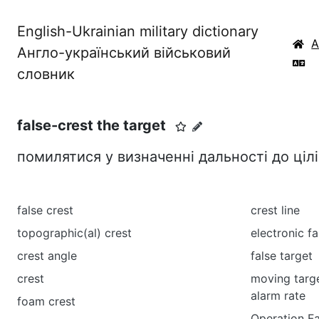
English-Ukrainian military dictionary
Англо-український військовий
словник
false-crest the target
помилятися у визначенні дальності до ціл
false crest
crest line
topographic(al) crest
electronic f
crest angle
false target
crest
moving targe
alarm rate
foam crest
Operation Fa