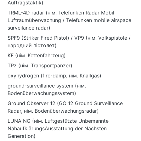
Auftragstaktik)
TRML-4D radar (нім. Telefunken Radar Mobil
Luftraumüberwachung / Telefunken mobile airspace
surveilance radar)
SPF9 (Striker Fired Pistol) / VP9 (нім. Volkspistole /
народний пістолет)
KF (нім. Kettenfahrzeug)
TPz (нім. Transportpanzer)
oxyhydrogen (fire-damp, нім. Knallgas)
ground-surveillance system (нім.
Bodenüberwachungssystem)
Ground Observer 12 (GO 12 Ground Surveillance
Radar, нім. Bodenüberwachungsradar)
LUNA NG (нім. Luftgestützte Unbemannte
NahaufklärungsAusstattung der Nächsten
Generation)