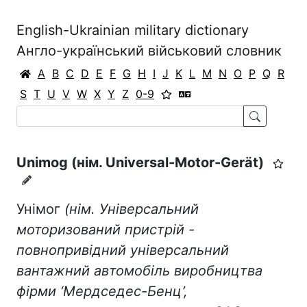
English-Ukrainian military dictionary
Англо-український військовий словник
A
B
C
D
E
F
G
H
I
J
K
L
M
N
O
P
Q
R
S
T
U
V
W
X
Y
Z
0-9
Unimog (нім. Universal-Motor-Gerät)
Унімог
(нім. Універсальний
моторизований пристрій -
повнопривідний універсальний
вантажний автомобіль виробництва
фірми ‘Мердседес-Бенц’,