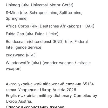
Unimog (нім. Universal-Motor-Gerät)
S-Mine (нім. Schrapnellmine, Splittermine,
Springmine)
Africa Corps (нім. Deutsches Afrikakorps - DAK)
Fulda Gap (нім. Fulda-Lücke)
Bundesnachrichtendienst (BND) (нім. Federal
Intelligence Service)
zugzwang (нім.)
Wunderwaffe (нім.) (wonder-weapon / miracle
weapon)
Англо-український військовий словник 65134
гасла. Упорядник Ukrop Austria 2026.
English-Ukrainian military dictionary. Compiled by
Ukrop Austria.
Список використаних джерел