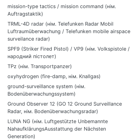
mission-type tactics / mission command (нім.
Auftragstaktik)
TRML-4D radar (нім. Telefunken Radar Mobil
Luftraumüberwachung / Telefunken mobile airspace
surveilance radar)
SPF9 (Striker Fired Pistol) / VP9 (нім. Volkspistole /
народний пістолет)
TPz (нім. Transportpanzer)
oxyhydrogen (fire-damp, нім. Knallgas)
ground-surveillance system (нім.
Bodenüberwachungssystem)
Ground Observer 12 (GO 12 Ground Surveillance
Radar, нім. Bodenüberwachungsradar)
LUNA NG (нім. Luftgestützte Unbemannte
NahaufklärungsAusstattung der Nächsten
Generation)