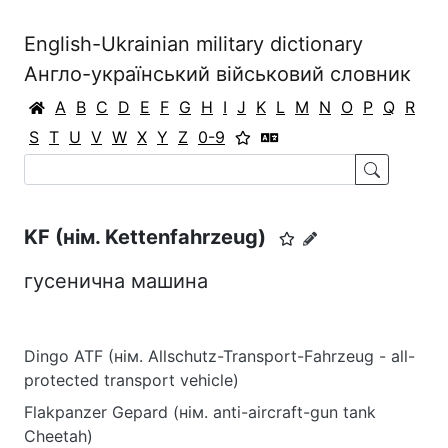
English-Ukrainian military dictionary
Англо-український військовий словник
A
B
C
D
E
F
G
H
I
J
K
L
M
N
O
P
Q
R
S
T
U
V
W
X
Y
Z
0-9
KF (нім. Kettenfahrzeug)
гусенична машина
Dingo ATF (нім. Allschutz-Transport-Fahrzeug - all-
protected transport vehicle)
Flakpanzer Gepard (нім. anti-aircraft-gun tank
Cheetah)