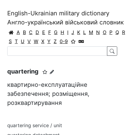
English-Ukrainian military dictionary
Англо-український військовий словник
A
B
C
D
E
F
G
H
I
J
K
L
M
N
O
P
Q
R
S
T
U
V
W
X
Y
Z
0-9
quartering
квартирно-експлуатаційне
забезпечення; розміщення,
розквартирування
quartering service / unit