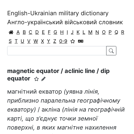
English-Ukrainian military dictionary
Англо-український військовий словник
A
B
C
D
E
F
G
H
I
J
K
L
M
N
O
P
Q
R
S
T
U
V
W
X
Y
Z
0-9
magnetic equator / aclinic line / dip
equator
магнітний екватор
(
уявна
лінія
,
приблизно
паралельна
географічному
екватору
)
/ акліна
(
лінія
на
географічній
карті
, що
з'єднує
точки
земної
поверхні
, в
яких
магнітне
нахилення