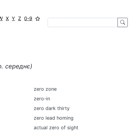
W
X
Y
Z
0-9
р. середнє)
zero zone
zero-in
zero dark thirty
zero lead homing
actual zero of sight