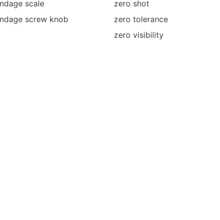
indage scale
zero shot
windage screw knob
zero tolerance
zero visibility