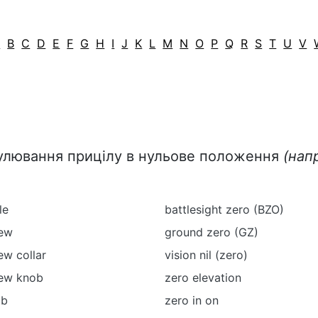
A
B
C
D
E
F
G
H
I
J
K
L
M
N
O
P
Q
R
S
T
U
V
гулювання прицілу в нульове положення
(нап
le
battlesight zero (BZO)
rew
ground zero (GZ)
ew collar
vision nil (zero)
ew knob
zero elevation
ob
zero in on