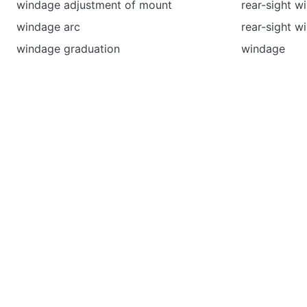
windage adjustment of mount
rear-sight w
windage arc
rear-sight 
windage graduation
windage