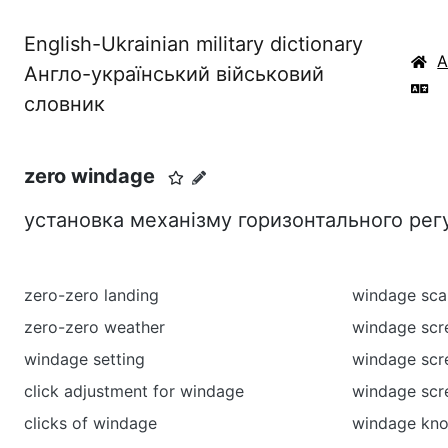
English-Ukrainian military dictionary
Англо-український військовий
словник
zero windage
установка механізму горизонтального ре
zero-zero landing
windage sca
zero-zero weather
windage sc
windage setting
windage scr
click adjustment for windage
windage scr
clicks of windage
windage kn