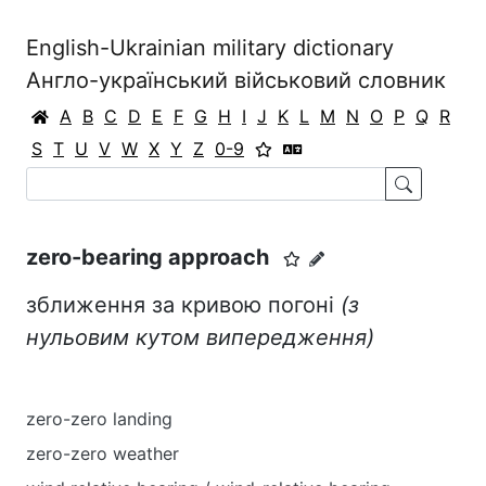
English-Ukrainian military dictionary
Англо-український військовий словник
A
B
C
D
E
F
G
H
I
J
K
L
M
N
O
P
Q
R
S
T
U
V
W
X
Y
Z
0-9
zero-bearing approach
зближення за кривою погоні
(з
нульовим кутом випередження)
zero-zero landing
zero-zero weather