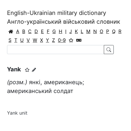
English-Ukrainian military dictionary
Англо-український військовий словник
A
B
C
D
E
F
G
H
I
J
K
L
M
N
O
P
Q
R
S
T
U
V
W
X
Y
Z
0-9
Yank
(розм.)
янкі, американець;
американський солдат
Yank unit