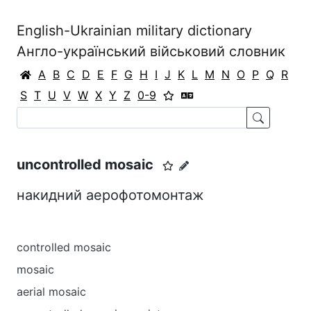
English-Ukrainian military dictionary
Англо-український військовий словник
A
B
C
D
E
F
G
H
I
J
K
L
M
N
O
P
Q
R
S
T
U
V
W
X
Y
Z
0-9
uncontrolled mosaic
накидний аерофотомонтаж
controlled mosaic
mosaic
aerial mosaic