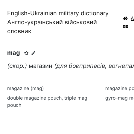
English-Ukrainian military dictionary
Англо-український військовий
словник
mag
(скор.)
магазин
(для боєприпасів, вогнепал
magazine (mag)
magazine p
double magazine pouch, triple mag
gyro-mag mo
pouch