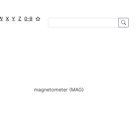
W
X
Y
Z
0-9
magnetometer (MAG)