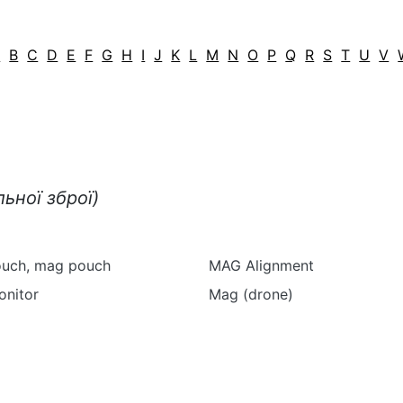
A
B
C
D
E
F
G
H
I
J
K
L
M
N
O
P
Q
R
S
T
U
V
ьної зброї)
ouch, mag pouch
MAG Alignment
nitor
Mag (drone)