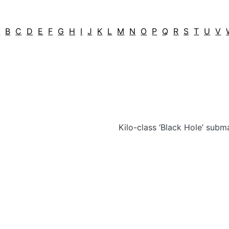
A
B
C
D
E
F
G
H
I
J
K
L
M
N
O
P
Q
R
S
T
U
V
Kilo-class ‘Black Hole’ subm