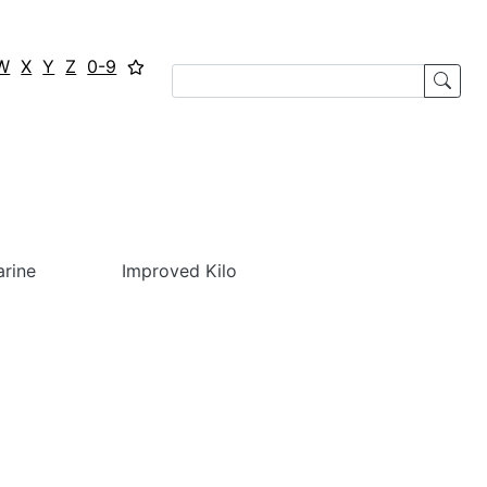
W
X
Y
Z
0-9
arine
Improved Kilo