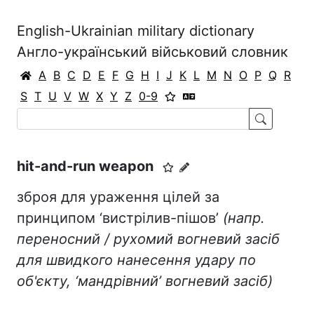
English-Ukrainian military dictionary
Англо-український військовий словник
A
B
C
D
E
F
G
H
I
J
K
L
M
N
O
P
Q
R
S
T
U
V
W
X
Y
Z
0-9
hit-and-run weapon
зброя для ураження цілей за
принципом ‘вистрілив-пішов’
(напр.
переносний / рухомий вогневий засіб
для швидкого нанесення удару по
об'єкту, ‘мандрівний’ вогневий засіб)