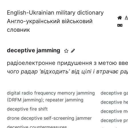
English-Ukrainian military dictionary
Англо-український військовий
словник
deceptive jamming
радіоелектронне придушення з метою вве
чого радар ‘відходить’ від цілі і втрачає р
digital radio frequency memory jamming
deceptive g
(DRFM jamming); repeater jamming
deceptive h
deceptive fire shift
deceptive 
drone deceptive self-screening jammer
deceptive p
deceptive countermeasures