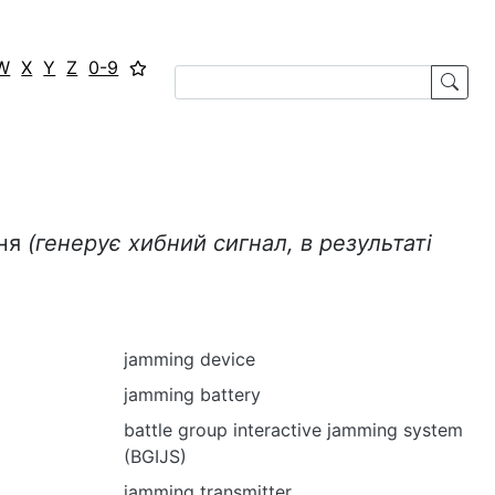
W
X
Y
Z
0-9
ння
(генерує хибний сигнал, в результаті
jamming device
jamming battery
battle group interactive jamming system
(BGIJS)
jamming transmitter