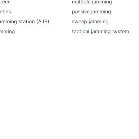
creen
multiple jamming
ctics
passive jamming
amming station (AJS)
sweep jamming
amming
tactical jamming system