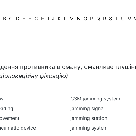
A
B
C
D
E
F
G
H
I
J
K
L
M
N
O
P
Q
R
S
T
U
V
дення противника в оману; оманливе глуші
адіолокаційну фіксацію)
as
GSM jamming system
eading
jamming signal
movement
jamming station
neumatic device
jamming system