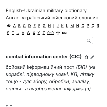
English-Ukrainian military dictionary
Англо-український військовий словник
A
B
C
D
E
F
G
H
I
J
K
L
M
N
O
P
Q
R
S
T
U
V
W
X
Y
Z
0-9
combat information center (CIC)
бойовий інформаційний пост
(БІП)
(на
кораблі, підводному човні, КП, літаку
тощо - для збору, обробки, аналізу,
оцінки та від
ображення інформації)
CIC