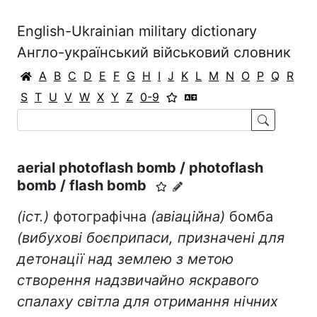
English-Ukrainian military dictionary
Англо-український військовий словник
A
B
C
D
E
F
G
H
I
J
K
L
M
N
O
P
Q
R
S
T
U
V
W
X
Y
Z
0-9
aerial photoflash bomb / photoflash
bomb / flash bomb
(іст.)
фотографічна
(авіаційна)
бомба
(вибухові боєприпаси, призначені для
детонації над землею з метою
створення надзвичайно яскравого
спалаху світла для отримання нічних