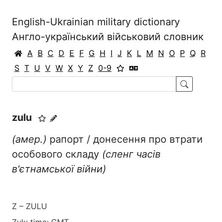
English-Ukrainian military dictionary
Англо-український військовий словник
A
B
C
D
E
F
G
H
I
J
K
L
M
N
O
P
Q
R
S
T
U
V
W
X
Y
Z
0-9
zulu
(амер.)
рапорт / донесення про втрати
особового складу
(сленг часів
в'єтнамської війни)
Z – ZULU