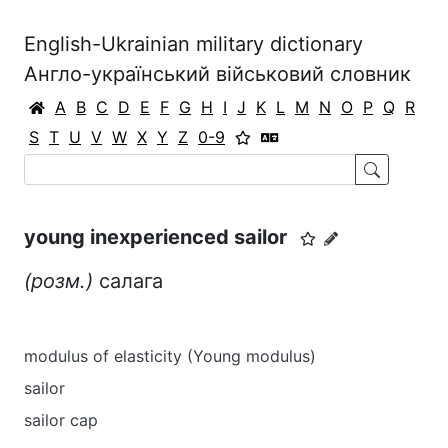
English-Ukrainian military dictionary
Англо-український військовий словник
A
B
C
D
E
F
G
H
I
J
K
L
M
N
O
P
Q
R
S
T
U
V
W
X
Y
Z
0-9
young inexperienced sailor
(розм.)
салага
modulus of elasticity (Young modulus)
sailor
sailor cap