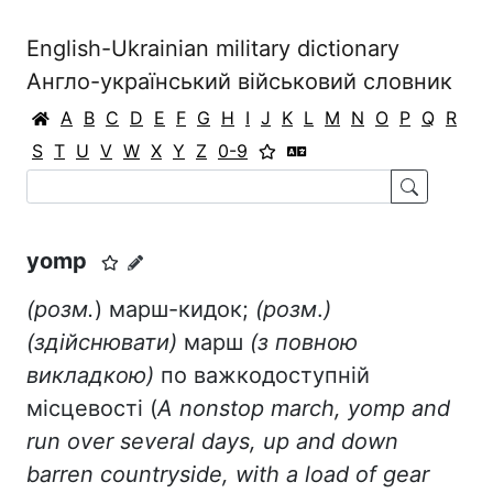
English-Ukrainian military dictionary
Англо-український військовий словник
A
B
C
D
E
F
G
H
I
J
K
L
M
N
O
P
Q
R
S
T
U
V
W
X
Y
Z
0-9
yomp
(розм.
) марш-кидок;
(розм
.
)
(здійснювати)
марш
(з повною
викладкою)
по важкодоступній
місцевості (
A nonstop march, yomp and
run over several days, up and down
barren countryside, with a load of gear