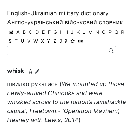
English-Ukrainian military dictionary
Англо-український військовий словник
A
B
C
D
E
F
G
H
I
J
K
L
M
N
O
P
Q
R
S
T
U
V
W
X
Y
Z
0-9
whisk
швидко рухатись (
We mounted up those
newly-arrived Chinooks and were
whisked across to the nation’s ramshackle
capital, Freetown.- ‘Operation Mayhem’,
Heaney with Lewis, 2014
)