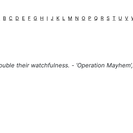
A
B
C
D
E
F
G
H
I
J
K
L
M
N
O
P
Q
R
S
T
U
V
double their watchfulness. -
‘Operation Mayhem’,