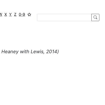
W
X
Y
Z
0-9
 Heaney with Lewis, 2014)