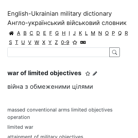
English-Ukrainian military dictionary
Англо-український військовий словник
A
B
C
D
E
F
G
H
I
J
K
L
M
N
O
P
Q
R
S
T
U
V
W
X
Y
Z
0-9
war of limited objectives
війна з обмеженими цілями
massed conventional arms limited objectives
operation
limited war
attainment of military objectives