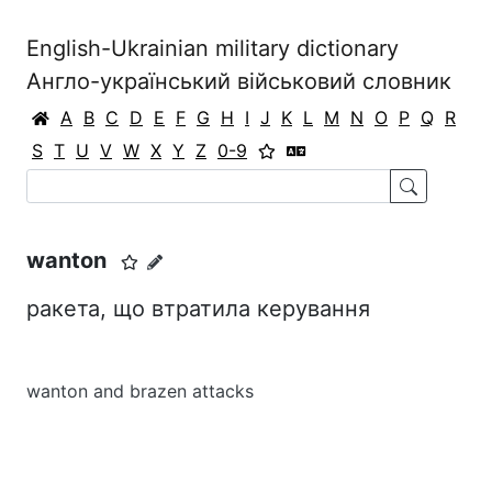
English-Ukrainian military dictionary
Англо-український військовий словник
A
B
C
D
E
F
G
H
I
J
K
L
M
N
O
P
Q
R
S
T
U
V
W
X
Y
Z
0-9
wanton
ракета, що втратила керування
wanton and brazen attacks