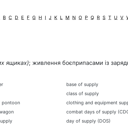
A
B
C
D
E
F
G
H
I
J
K
L
M
N
O
P
Q
R
S
T
U
V
их ящиках)
; живлення боєприпасами із заряд
er
base of supply
class of supply
 pontoon
clothing and equipment supp
 wagon
combat days of supply (CD
supply
day of supply (DOS)