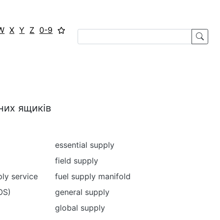
W
X
Y
Z
0-9
них ящиків
essential supply
field supply
ly service
fuel supply manifold
OS)
general supply
global supply