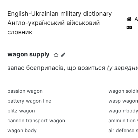
English-Ukrainian military dictionary
Англо-український військовий
словник
wagon supply
запас боєприпасів, що возиться
(у зарядн
passion wagon
wagon soldi
battery wagon line
wasp wagon
blitz wagon
wagon-body
cannon transport wagon
ammunition
wagon body
air defense 