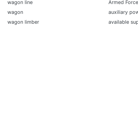
wagon line
Armed Force
wagon
auxiliary po
wagon limber
available su