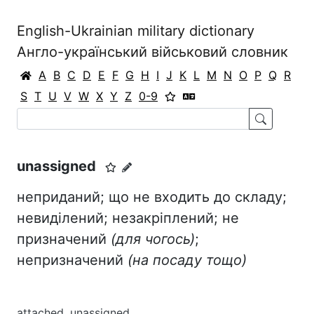
English-Ukrainian military dictionary
Англо-український військовий словник
A
B
C
D
E
F
G
H
I
J
K
L
M
N
O
P
Q
R
S
T
U
V
W
X
Y
Z
0-9
unassigned
неприданий; що не входить до складу;
невиділений; незакріплений; не
призначений
(для чогось)
;
непризначений
(на посаду тощо)
attached, unassigned