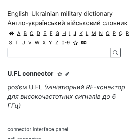
English-Ukrainian military dictionary
Англо-український військовий словник
A
B
C
D
E
F
G
H
I
J
K
L
M
N
O
P
Q
R
S
T
U
V
W
X
Y
Z
0-9
U.FL connector
роз’єм U.FL
(мініатюрний RF-конектор
для високочастотних сигналів до 6
ГГц)
connector interface panel