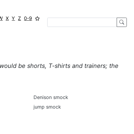
W
X
Y
Z
0-9
would be shorts, T-shirts and trainers; the
Denison smock
jump smock