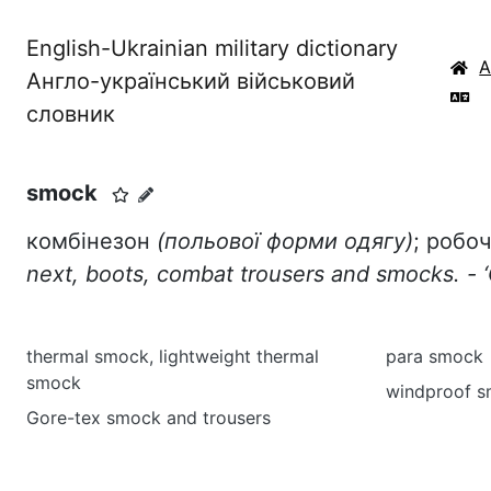
English-Ukrainian military dictionary
Англо-український військовий
словник
smock
комбінезон
(польової форми одягу)
; робоч
next, boots, combat trousers and smocks. -
thermal smock, lightweight thermal
para smock
smock
windproof 
Gore-tex smock and trousers