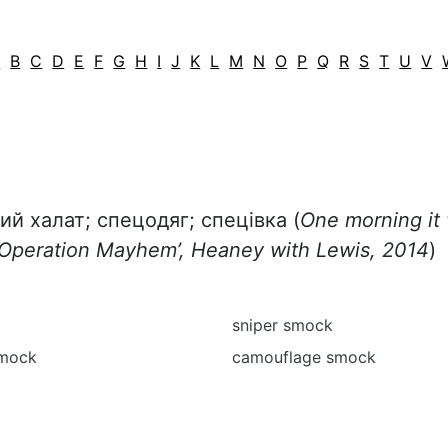
A
B
C
D
E
F
G
H
I
J
K
L
M
N
O
P
Q
R
S
T
U
V
ий халат; спецодяг; спецівка (
One morning it 
 ‘Operation Mayhem’, Heaney with Lewis, 2014
)
sniper smock
smock
camouflage smock