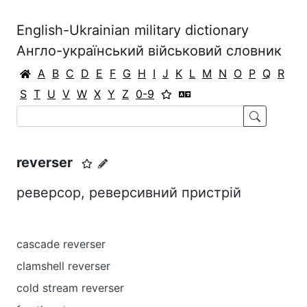
English-Ukrainian military dictionary
Англо-український військовий словник
A
B
C
D
E
F
G
H
I
J
K
L
M
N
O
P
Q
R
S
T
U
V
W
X
Y
Z
0-9
reverser
реверсор, реверсивний пристрій
cascade reverser
clamshell reverser
cold stream reverser