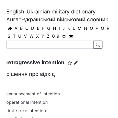
English-Ukrainian military dictionary
Англо-український військовий словник
A
B
C
D
E
F
G
H
I
J
K
L
M
N
O
P
Q
R
S
T
U
V
W
X
Y
Z
0-9
retrogressive intention
рішення про відхід
announcement of intention
operational intention
first-strike intention