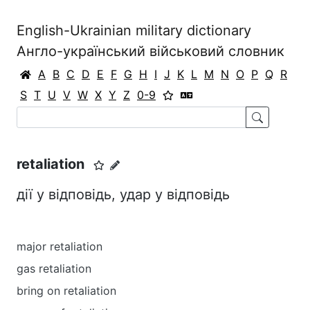
English-Ukrainian military dictionary
Англо-український військовий словник
A
B
C
D
E
F
G
H
I
J
K
L
M
N
O
P
Q
R
S
T
U
V
W
X
Y
Z
0-9
retaliation
дії у відповідь, удар у відповідь
major retaliation
gas retaliation
bring on retaliation