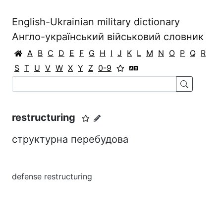
English-Ukrainian military dictionary
Англо-український військовий словник
A
B
C
D
E
F
G
H
I
J
K
L
M
N
O
P
Q
R
S
T
U
V
W
X
Y
Z
0-9
restructuring
структурна перебудова
defense restructuring