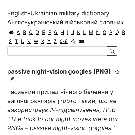
English-Ukrainian military dictionary
Англо-український військовий словник
A
B
C
D
E
F
G
H
I
J
K
L
M
N
O
P
Q
R
S
T
U
V
W
X
Y
Z
0-9
passive night-vision googles (PNG)
пасивний прилад нічного бачення у
вигляді окулярів
(тобто такий, що не
використовує ІЧ-підсвічування, ПНБ -
`
The
trick
to
our
night
moves
were
our
PNGs
–
passive
night
-
vision
goggles
.` -