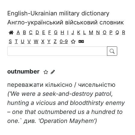
English-Ukrainian military dictionary
Англо-український військовий словник
A
B
C
D
E
F
G
H
I
J
K
L
M
N
O
P
Q
R
S
T
U
V
W
X
Y
Z
0-9
outnumber
переважати кількісно / чисельністю
('
We
were
a
seek
-
and
-
destroy
patrol
,
hunting
a
vicious
and
bloodthirsty
enemy
–
one
that
outnumbered
us
a
hundred
to
one
.` див. '
Operation
Mayhem
')