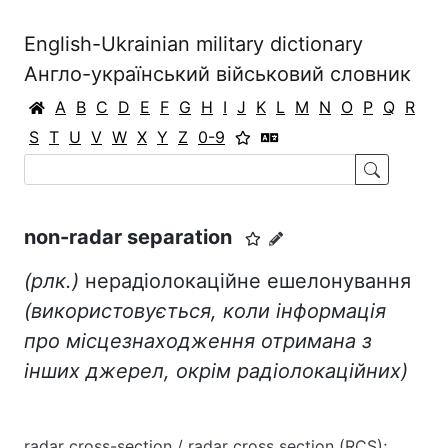
English-Ukrainian military dictionary
Англо-український військовий словник
A
B
C
D
E
F
G
H
I
J
K
L
M
N
O
P
Q
R
S
T
U
V
W
X
Y
Z
0-9
non-radar separation
(рлк.)
нерадіолокаційне ешелонування
(використовується, коли інформація
про місцезнаходження отримана з
інших джерел, окрім радіолокаційних)
radar cross-section / radar cross section (RCS);