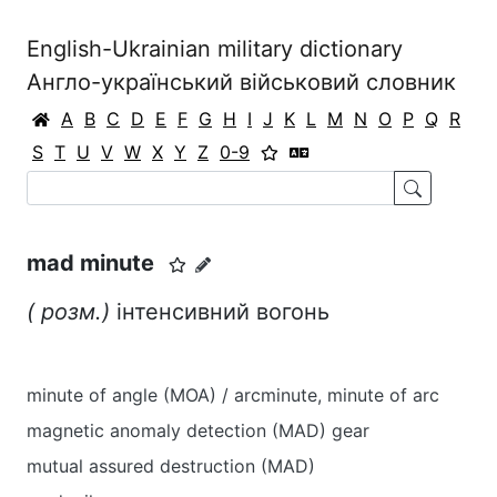
English-Ukrainian military dictionary
Англо-український військовий словник
A
B
C
D
E
F
G
H
I
J
K
L
M
N
O
P
Q
R
S
T
U
V
W
X
Y
Z
0-9
mad minute
(
розм.)
інтенсивний вогонь
minute of angle (MOA) / arcminute, minute of arc
magnetic anomaly detection (MAD) gear
mutual assured destruction (MAD)