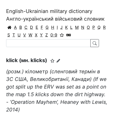
English-Ukrainian military dictionary
Англо-український військовий словник
A
B
C
D
E
F
G
H
I
J
K
L
M
N
O
P
Q
R
S
T
U
V
W
X
Y
Z
0-9
klick (мн. klicks)
(
розм.
)
кілометр
(
сленговий термін в
ЗС США, Великобританії, Канади
) (If we
got split up the ERV was set as a point on
the map 1.5 klicks down the dirt highway.
- ‘Operation Mayhem’, Heaney with Lewis,
2014)