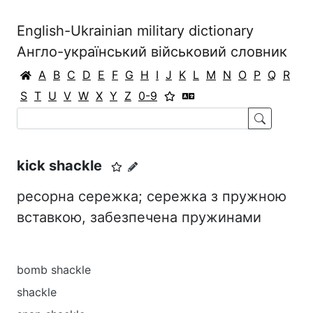
English-Ukrainian military dictionary
Англо-український військовий словник
A
B
C
D
E
F
G
H
I
J
K
L
M
N
O
P
Q
R
S
T
U
V
W
X
Y
Z
0-9
kick shackle
ресорна сережка; сережка з пружною
вставкою, забезпечена пружинами
bomb shackle
shackle