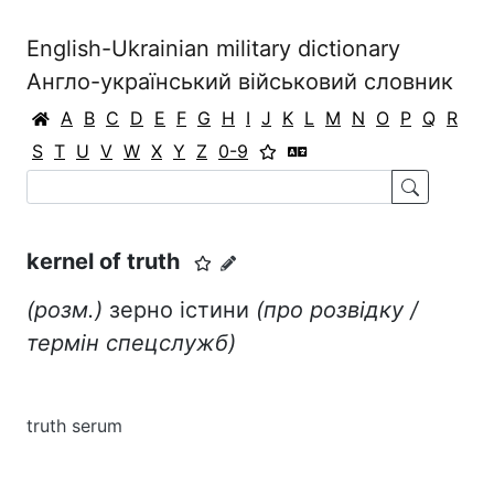
English-Ukrainian military dictionary
Англо-український військовий словник
A
B
C
D
E
F
G
H
I
J
K
L
M
N
O
P
Q
R
S
T
U
V
W
X
Y
Z
0-9
kernel of truth
(розм.)
зерно істини
(про розвідку /
термін спецслужб)
truth serum