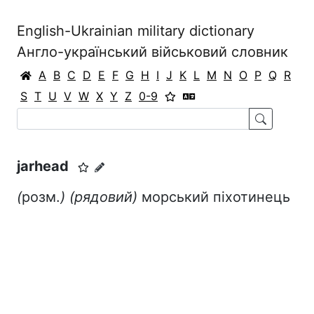
English-Ukrainian military dictionary
Англо-український військовий словник
A
B
C
D
E
F
G
H
I
J
K
L
M
N
O
P
Q
R
S
T
U
V
W
X
Y
Z
0-9
jarhead
(
розм.
)
(рядовий)
морський піхотинець