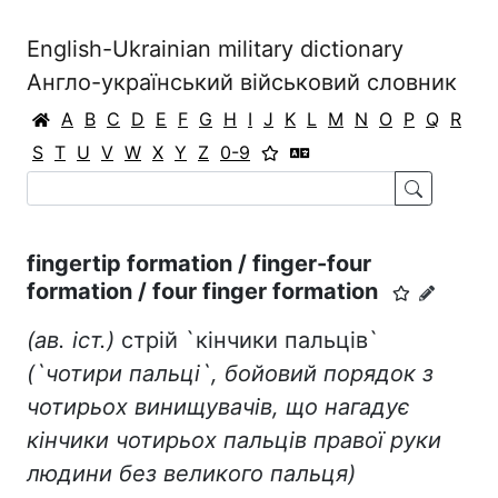
English-Ukrainian military dictionary
Англо-український військовий словник
A
B
C
D
E
F
G
H
I
J
K
L
M
N
O
P
Q
R
S
T
U
V
W
X
Y
Z
0-9
fingertip formation / finger-four
formation / four finger formation
(ав. іст.)
стрій `кінчики пальців`
(`чотири пальці`, бойовий порядок з
чотирьох винищувачів, що нагадує
кінчики чотирьох пальців правої руки
людини без великого пальця)