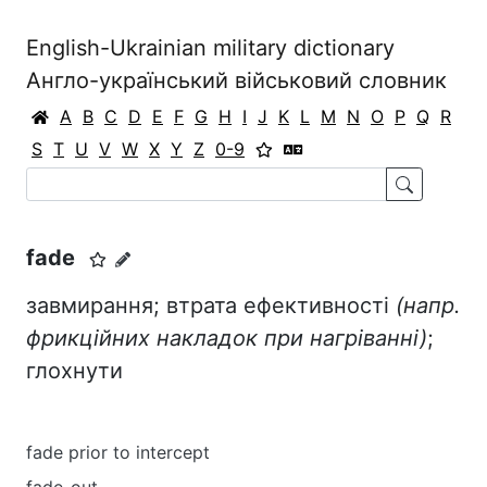
English-Ukrainian military dictionary
Англо-український військовий словник
A
B
C
D
E
F
G
H
I
J
K
L
M
N
O
P
Q
R
S
T
U
V
W
X
Y
Z
0-9
fade
завмирання; втрата ефективності
(напр.
фрикційних накладок при нагріванні)
;
глохнути
fade prior to intercept