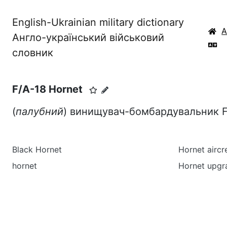
English-Ukrainian military dictionary
Англо-український військовий
словник
F/A-18 Hornet
(
палубний
) винищувач-бомбардувальник F/
Black Hornet
Hornet aircr
hornet
Hornet upgr