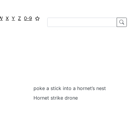
W
X
Y
Z
0-9
poke a stick into a hornet’s nest
Hornet strike drone