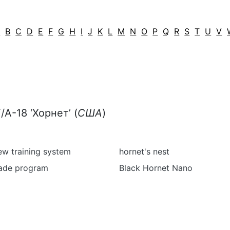
A
B
C
D
E
F
G
H
I
J
K
L
M
N
O
P
Q
R
S
T
U
V
A-18 ‘Хорнет’ (
США
)
ew training system
hornet's nest
ade program
Black Hornet Nano