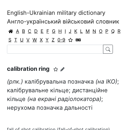
English-Ukrainian military dictionary
Англо-український військовий словник
A
B
C
D
E
F
G
H
I
J
K
L
M
N
O
P
Q
R
S
T
U
V
W
X
Y
Z
0-9
calibration ring
(рлк.)
калібрувальна позначка
(на ІКО)
;
калібрувальне кільце; дистанційне
кільце
(на екрані радіолокатора)
;
нерухома позначка дальності
fall of shot calibration (fall-of-shot calibration)