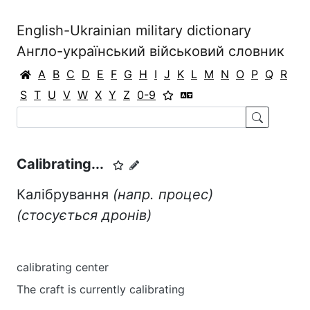
English-Ukrainian military dictionary
Англо-український військовий словник
A
B
C
D
E
F
G
H
I
J
K
L
M
N
O
P
Q
R
S
T
U
V
W
X
Y
Z
0-9
Calibrating...
Калібрування
(напр. процес)
(стосується дронів)
calibrating center
The craft is currently calibrating