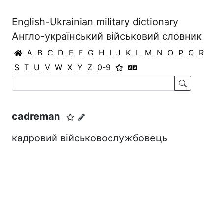
English-Ukrainian military dictionary
Англо-український військовий словник
A
B
C
D
E
F
G
H
I
J
K
L
M
N
O
P
Q
R
S
T
U
V
W
X
Y
Z
0-9
cadreman
кадровий військовослужбовець