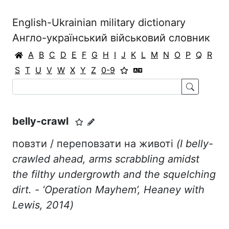
English-Ukrainian military dictionary
Англо-український військовий словник
A
B
C
D
E
F
G
H
I
J
K
L
M
N
O
P
Q
R
S
T
U
V
W
X
Y
Z
0-9
belly-crawl
повзти / переповзати на животі
(I belly-
crawled ahead, arms scrabbling amidst
the filthy undergrowth and the squelching
dirt. - ‘
Operation
Mayhem
’,
Heaney
with
Lewis
, 2014)