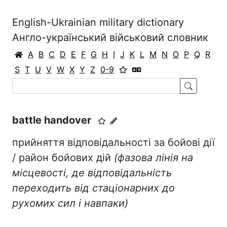
English-Ukrainian military dictionary
Англо-український військовий словник
A
B
C
D
E
F
G
H
I
J
K
L
M
N
O
P
Q
R
S
T
U
V
W
X
Y
Z
0-9
battle handover
прийняття відповідальності за бойові дії
/ район бойових дій
(фазова лінія на
місцевості, де відповідальність
переходить від стаціонарних до
рухомих сил і навпаки)