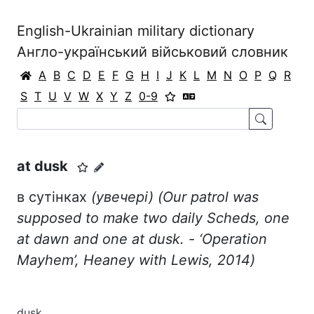
English-Ukrainian military dictionary
Англо-український військовий словник
A
B
C
D
E
F
G
H
I
J
K
L
M
N
O
P
Q
R
S
T
U
V
W
X
Y
Z
0-9
at dusk
в сутінках
(
увечері)
(
O
ur patrol was
supposed to make two daily Scheds, one
at dawn and one at dusk. - ‘
Operation
Mayhem
’,
Heaney
with
Lewis
, 2014)
dusk