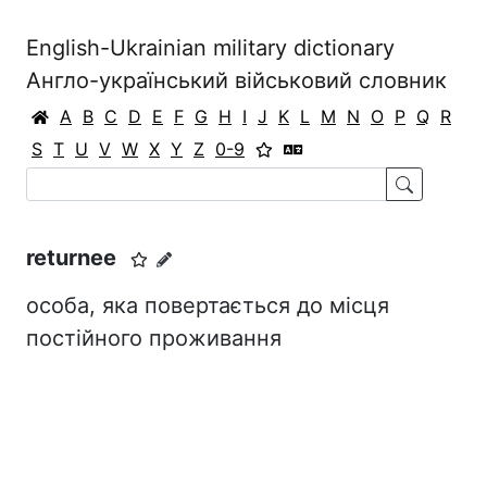
English-Ukrainian military dictionary
Англо-український військовий словник
A
B
C
D
E
F
G
H
I
J
K
L
M
N
O
P
Q
R
S
T
U
V
W
X
Y
Z
0-9
returnee
особа, яка повертається до місця
постійного проживання