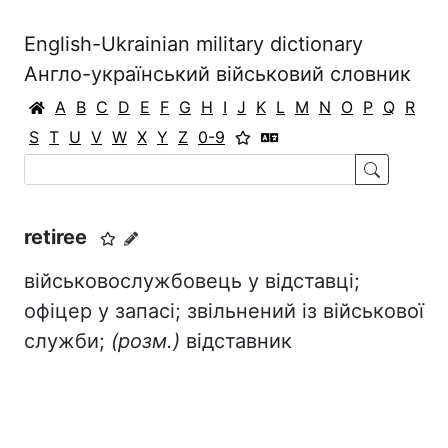
English-Ukrainian military dictionary
Англо-український військовий словник
A
B
C
D
E
F
G
H
I
J
K
L
M
N
O
P
Q
R
S
T
U
V
W
X
Y
Z
0-9
retiree
військовослужбовець у відставці;
офіцер у запасі; звільнений із військової
служби;
(
розм
.)
відставник